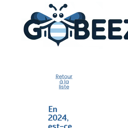
Retour
à la
liste
En
2024,
est-ce